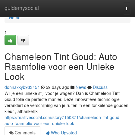
Home
guidemysocial
Togg
navi
Home
1
Chameleon Tint Goud: Auto
Raamfolie voor een Unieke
Look
donnaxkyb933454
59 days ago
News
Discuss
Wil je een unieke stijl voor je wagen? Dan is Chameleon Tint
Goud folie de perfecte manier. Deze innovatieve technologie
verandert de verschijning van je ruiten in een fonkelende gouden
kleur , afhankelijk
https://reallivesocial.com/story7150871/chameleon-tint-goud-
auto-raamfolie-voor-een-unieke-look
Comments
Who Upvoted