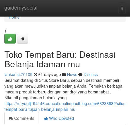
Home
guidemysocial
Togg
navi
Home
1
Toko Tempat Baru: Destinasi
Belanja Idaman mu
iankons470109
61 days ago
News
Discuss
Selamat datang di Situs Store Baru, sebuah destinasi membeli
yang akan mewujudkan impian belanja Anda! Temukan berbagai
macam produk terbaru dengan bandrol yang bersahabat .
Nikmati pengalaman belanja yang
https://roryqgtj194146.educationalimpactblog.com/63233682/situs-
tempat-baru-tujuan-belanja-impian-mu
Comments
Who Upvoted