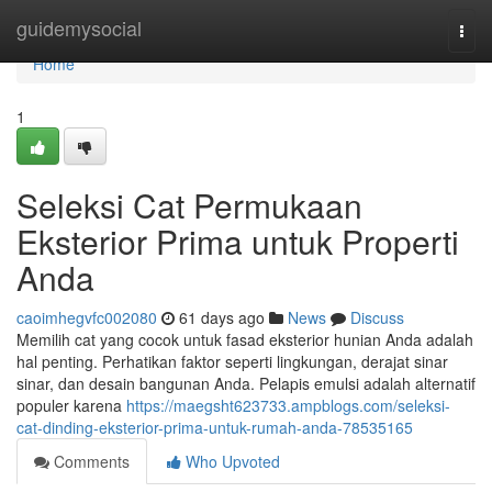
Home
guidemysocial
Togg
navi
Home
1
Seleksi Cat Permukaan
Eksterior Prima untuk Properti
Anda
caoimhegvfc002080
61 days ago
News
Discuss
Memilih cat yang cocok untuk fasad eksterior hunian Anda adalah
hal penting. Perhatikan faktor seperti lingkungan, derajat sinar
sinar, dan desain bangunan Anda. Pelapis emulsi adalah alternatif
populer karena
https://maegsht623733.ampblogs.com/seleksi-
cat-dinding-eksterior-prima-untuk-rumah-anda-78535165
Comments
Who Upvoted