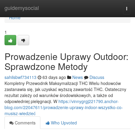
Home
guidemysocial
Togg
navi
Home
1
Prowadzenie Uprawy Outdoor:
Sprawdzone Metody
sahilsbwf734113
63 days ago
News
Discuss
Kompletny Przewodnik Maksymalizacji THC Wielu hodowców
zastanawia się, jak uzyskać wyższą zawartość THC. Ostateczny
rezultat zależy od warunków środowiskowych, a także od
odpowiedniej pielęgnacji. W
https://vinnygrgj221790.anchor-
blog.com/22047611/prowadzenie-uprawy-indoor-wszystko-co-
musisz-wiedzieć
Comments
Who Upvoted