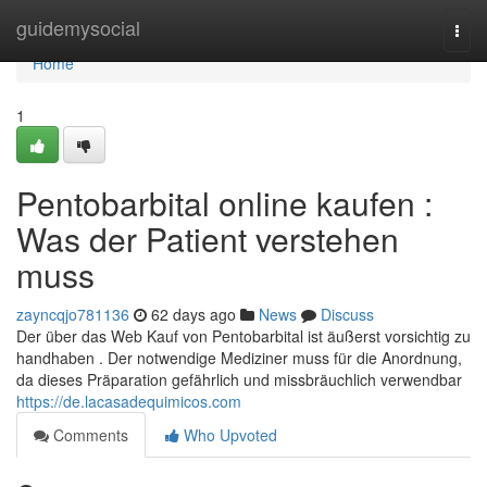
Home
guidemysocial
Togg
navi
Home
1
Pentobarbital online kaufen :
Was der Patient verstehen
muss
zayncqjo781136
62 days ago
News
Discuss
Der über das Web Kauf von Pentobarbital ist äußerst vorsichtig zu
handhaben . Der notwendige Mediziner muss für die Anordnung,
da dieses Präparation gefährlich und missbräuchlich verwendbar
https://de.lacasadequimicos.com
Comments
Who Upvoted