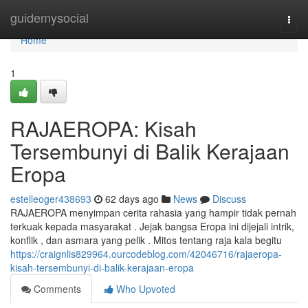
Home
guidemysocial
Togg
navi
Home
1
RAJAEROPA: Kisah
Tersembunyi di Balik Kerajaan
Eropa
estelleoger438693
62 days ago
News
Discuss
RAJAEROPA menyimpan cerita rahasia yang hampir tidak pernah
terkuak kepada masyarakat . Jejak bangsa Eropa ini dijejali intrik,
konflik , dan asmara yang pelik . Mitos tentang raja kala begitu
https://craignlis829964.ourcodeblog.com/42046716/rajaeropa-
kisah-tersembunyi-di-balik-kerajaan-eropa
Comments
Who Upvoted