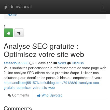
Home
guidemysocial
Togg
navi
Home
1
Analyse SEO gratuite :
Optimisez votre site web
safaaclo045080
65 days ago
News
Discuss
Vous souhaitez perfectionner le référencement de votre page web
? Une analyse SEO offerte est la première étape. Utilisez nos
solutions pour identifier les points faibles qui empêchent à votre
https://nellaxmj551576.look4blog.com/79128261/analyse-seo-
gratuite-optimisez-votre-site-web
Comments
Who Upvoted
Comments