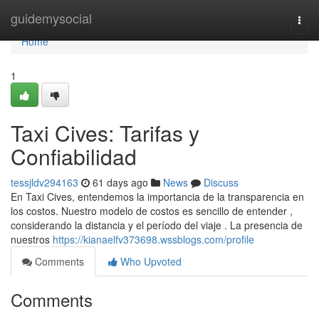
Home
guidemysocial
Togg
navi
Home
1
Taxi Cives: Tarifas y
Confiabilidad
tessjldv294163
61 days ago
News
Discuss
En Taxi Cives, entendemos la importancia de la transparencia en
los costos. Nuestro modelo de costos es sencillo de entender ,
considerando la distancia y el período del viaje . La presencia de
nuestros
https://kianaelfv373698.wssblogs.com/profile
Comments
Who Upvoted
Comments