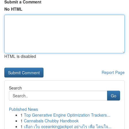
Submit a Comment
No HTML
HTML is disabled
Report Page
Search
Go
Published News
1
Top Generative Engine Optimization Trackers...
1
Cannabals Chubby Handbook
1
เลือก เว็บ oceankingjackpot อย่างไร เพื่อ โดนใจ...