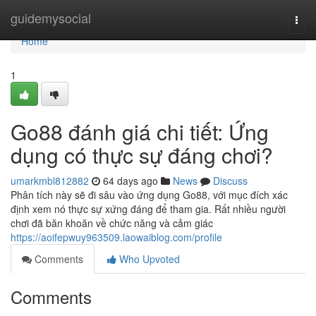
Home
guidemysocial
Togg
navi
Home
1
Go88 đánh giá chi tiết: Ứng
dụng có thực sự đáng chơi?
umarkmbl812882
64 days ago
News
Discuss
Phân tích này sẽ đi sâu vào ứng dụng Go88, với mục đích xác
định xem nó thực sự xứng đáng để tham gia. Rất nhiều người
chơi đã băn khoăn về chức năng và cảm giác
https://aoifepwuy963509.laowaiblog.com/profile
Comments
Who Upvoted
Comments