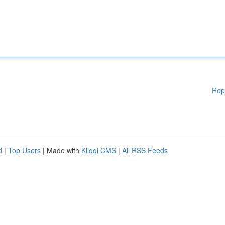
Rep
d
|
Top Users
| Made with
Kliqqi CMS
|
All RSS Feeds