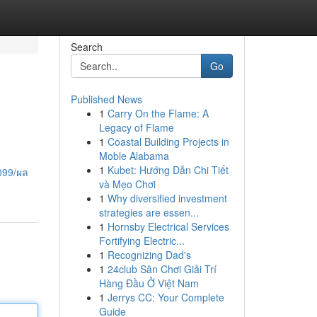
Search
Go
Published News
1
Carry On the Flame: A
Legacy of Flame
1
Coastal Building Projects in
Moble Alabama
1
Kubet: Hướng Dẫn Chi Tiết
099/ผล
và Mẹo Chơi
1
Why diversified investment
strategies are essen...
1
Hornsby Electrical Services
Fortifying Electric...
1
Recognizing Dad's
1
24club Sân Chơi Giải Trí
Hàng Đầu Ở Việt Nam
1
Jerrys CC: Your Complete
Guide