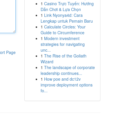
1
Casino Trực Tuyến: Hướng
Dẫn Chơi & Lựa Chọn
1
Link Nyonya4d: Cara
Lengkap untuk Pemain Baru
1
Calculate Circles: Your
Guide to Circumference
1
Modern investment
strategies for navigating
unc...
ort Page
1
The Rise of the Goliath
Wizard
1
The landscape of corporate
leadership continues...
1
How poe and dc12v
improve deployment options
fo...