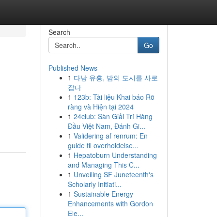
Search
Go
Published News
1
다낭 유흥, 밤의 도시를 사로
잡다
1
123b: Tài liệu Khai báo Rõ
ràng và Hiện tại 2024
1
24club: Sàn Giải Trí Hàng
Đầu Việt Nam, Đánh Gi...
1
Validering af renrum: En
guide til overholdelse...
1
Hepatoburn Understanding
and Managing This C...
1
Unveiling SF Juneteenth's
Scholarly Initiati...
1
Sustainable Energy
Enhancements with Gordon
Ele...