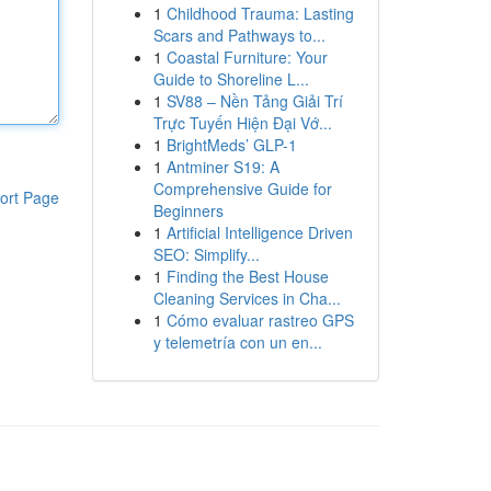
1
Childhood Trauma: Lasting
Scars and Pathways to...
1
Coastal Furniture: Your
Guide to Shoreline L...
1
SV88 – Nền Tảng Giải Trí
Trực Tuyến Hiện Đại Vớ...
1
BrightMeds’ GLP-1
1
Antminer S19: A
Comprehensive Guide for
ort Page
Beginners
1
Artificial Intelligence Driven
SEO: Simplify...
1
Finding the Best House
Cleaning Services in Cha...
1
Cómo evaluar rastreo GPS
y telemetría con un en...