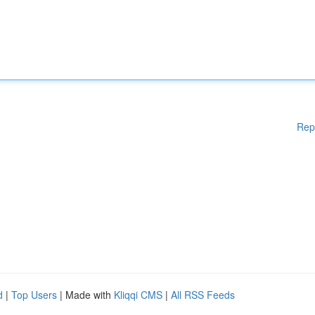
Rep
d
|
Top Users
| Made with
Kliqqi CMS
|
All RSS Feeds