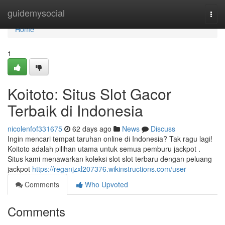
Home
guidemysocial
Togg
navi
Home
1
Koitoto: Situs Slot Gacor
Terbaik di Indonesia
nicolenfof331675
62 days ago
News
Discuss
Ingin mencari tempat taruhan online di Indonesia? Tak ragu lagi!
Koitoto adalah pilihan utama untuk semua pemburu jackpot .
Situs kami menawarkan koleksi slot slot terbaru dengan peluang
jackpot
https://reganjzxl207376.wikinstructions.com/user
Comments
Who Upvoted
Comments