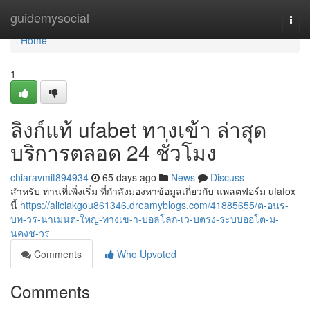
Home
guidemysocial
Togg
navi
Home
1
ลิงก์แท้ ufabet ทางเข้า ล่าสุด
บริการตลอด 24 ชั่วโมง
chiaravmit894934
65 days ago
News
Discuss
สำหรับ ท่านที่เพิ่งเริ่ม ที่กำลังมองหาข้อมูลเกี่ยวกับ แพลตฟอร์ม ufafox
นี้
https://aliciakgou861346.dreamyblogs.com/41885655/ต-อนร-
บท-วร-นาเมนต-ใหญ-ทางเข-า-บอลโลก-เว-บตรง-ระบบออโต-ม-
นคงช-วร
Comments
Who Upvoted
Comments