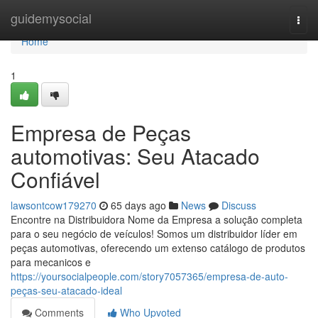
Home
guidemysocial
Togg
navi
Home
1
Empresa de Peças
automotivas: Seu Atacado
Confiável
lawsontcow179270
65 days ago
News
Discuss
Encontre na Distribuidora Nome da Empresa a solução completa
para o seu negócio de veículos! Somos um distribuidor líder em
peças automotivas, oferecendo um extenso catálogo de produtos
para mecanicos e
https://yoursocialpeople.com/story7057365/empresa-de-auto-
peças-seu-atacado-ideal
Comments
Who Upvoted