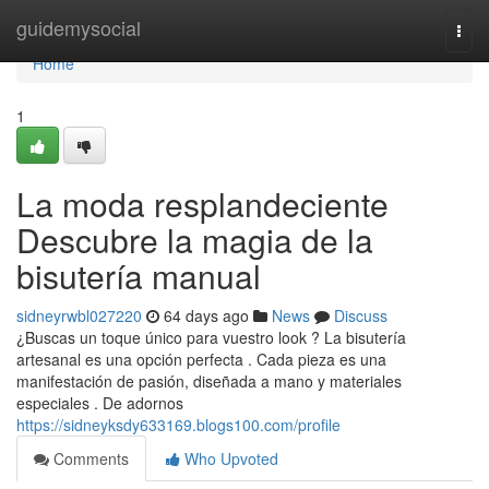
Home
guidemysocial
Togg
navi
Home
1
La moda resplandeciente
Descubre la magia de la
bisutería manual
sidneyrwbl027220
64 days ago
News
Discuss
¿Buscas un toque único para vuestro look ? La bisutería
artesanal es una opción perfecta . Cada pieza es una
manifestación de pasión, diseñada a mano y materiales
especiales . De adornos
https://sidneyksdy633169.blogs100.com/profile
Comments
Who Upvoted