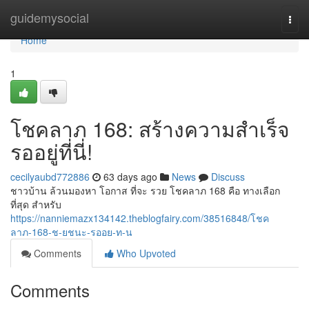
Home
guidemysocial
Togg
navi
Home
1
โชคลาภ 168: สร้างความสำเร็จ
รออยู่ที่นี่!
cecilyaubd772886
63 days ago
News
Discuss
ชาวบ้าน ล้วนมองหา โอกาส ที่จะ รวย โชคลาภ 168 คือ ทางเลือก
ที่สุด สำหรับ
https://nanniemazx134142.theblogfairy.com/38516848/โชค
ลาภ-168-ช-ยชนะ-รออย-ท-น
Comments
Who Upvoted
Comments