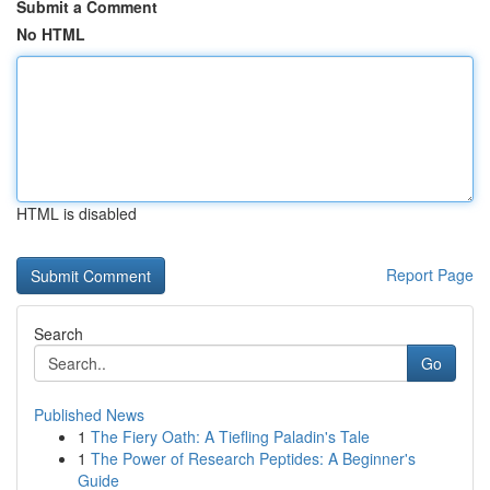
Submit a Comment
No HTML
HTML is disabled
Report Page
Search
Go
Published News
1
The Fiery Oath: A Tiefling Paladin's Tale
1
The Power of Research Peptides: A Beginner's
Guide