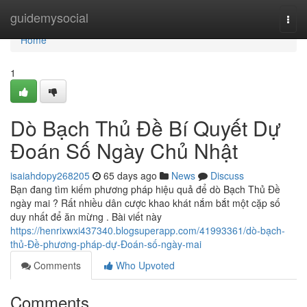
Home
guidemysocial
Togg
navi
Home
1
Dò Bạch Thủ Đề Bí Quyết Dự
Đoán Số Ngày Chủ Nhật
isaiahdopy268205
65 days ago
News
Discuss
Bạn đang tìm kiếm phương pháp hiệu quả để dò Bạch Thủ Đề
ngày mai ? Rất nhiều dân cược khao khát nắm bắt một cặp số
duy nhất để ăn mừng . Bài viết này
https://henrixwxi437340.blogsuperapp.com/41993361/dò-bạch-
thủ-Đề-phương-pháp-dự-Đoán-số-ngày-mai
Comments
Who Upvoted
Comments