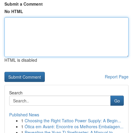
Submit a Comment
No HTML
HTML is disabled
Report Page
Search
Go
Published News
1
Choosing the Right Tattoo Power Supply: A Begin...
1
Ótica em Avaré: Encontre os Melhores Embalagen...
1
Revealing the Yuan-Ti Spellcaster: A Manual to ...