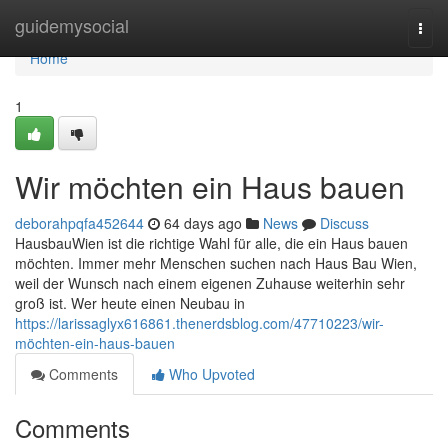
Home
guidemysocial
Togg
navi
Home
1
Wir möchten ein Haus bauen
deborahpqfa452644
64 days ago
News
Discuss
HausbauWien ist die richtige Wahl für alle, die ein Haus bauen
möchten. Immer mehr Menschen suchen nach Haus Bau Wien,
weil der Wunsch nach einem eigenen Zuhause weiterhin sehr
groß ist. Wer heute einen Neubau in
https://larissaglyx616861.thenerdsblog.com/47710223/wir-
möchten-ein-haus-bauen
Comments
Who Upvoted
Comments