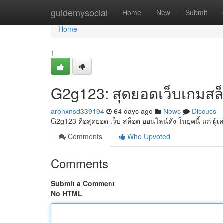
Home
guidemysocial
Home
New
Submit
Home
1
G2g123: สุดยอดเว็บเกมสล็
aronxnsd339194
64 days ago
News
Discuss
G2g123 คือสุดยอด เว็บ สล็อต ออนไลน์ดัง ในยุคนี้ แก่ ผู้
Comments
Who Upvoted
Comments
Submit a Comment
No HTML