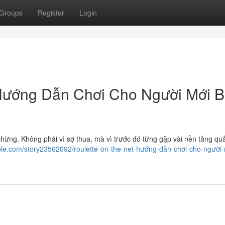
Groups
Register
Login
: Hướng Dẫn Chơi Cho Người Mới B
è chừng. Không phải vì sợ thua, mà vì trước đó từng gặp vài nền tảng q
le.com/story23562092/roulette-on-the-net-hướng-dẫn-chơi-cho-người-