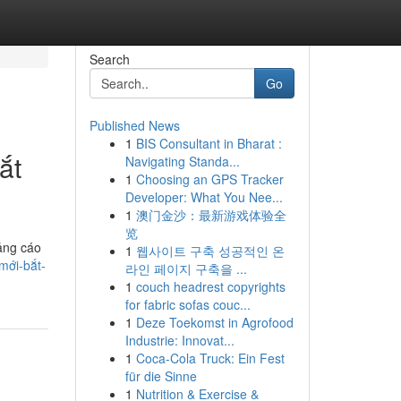
Search
Go
Published News
1
BIS Consultant in Bharat :
ắt
Navigating Standa...
1
Choosing an GPS Tracker
Developer: What You Nee...
1
澳门金沙：最新游戏体验全
览
uảng cáo
1
웹사이트 구축 성공적인 온
mới-bắt-
라인 페이지 구축을 ...
1
couch headrest copyrights
for fabric sofas couc...
1
Deze Toekomst in Agrofood
Industrie: Innovat...
1
Coca-Cola Truck: Ein Fest
für die Sinne
1
Nutrition & Exercise &