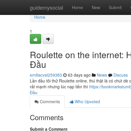
Home
guidemysocial
Home
New
Submit
Home
1
Roulette on the internet
Đầu
emiliacvst259383
63 days ago
News
Discuss
Lần đầu tôi thử Roulette online, thú thật là có chút d
rất mạnh nhưng lúc nạp tiền thì
https://bookmarkstumb
Đầu
Comments
Who Upvoted
Comments
Submit a Comment