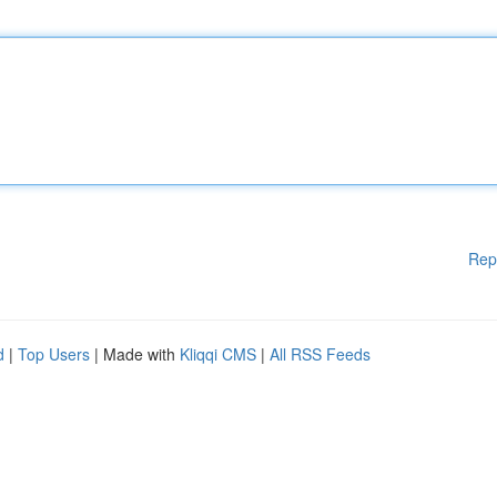
Rep
d
|
Top Users
| Made with
Kliqqi CMS
|
All RSS Feeds