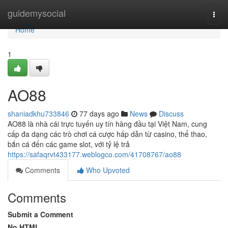
Home
guidemysocial
Togg
navi
Home
1
AO88
shaniadkhu733846
77 days ago
News
Discuss
AO88 là nhà cái trực tuyến uy tín hàng đầu tại Việt Nam, cung
cấp đa dạng các trò chơi cá cược hấp dẫn từ casino, thể thao,
bắn cá đến các game slot, với tỷ lệ trả
https://safaqrvt433177.weblogco.com/41708767/ao88
Comments
Who Upvoted
Comments
Submit a Comment
No HTML