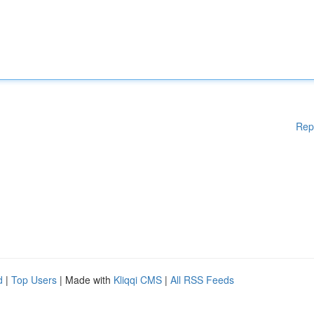
Rep
d
|
Top Users
| Made with
Kliqqi CMS
|
All RSS Feeds