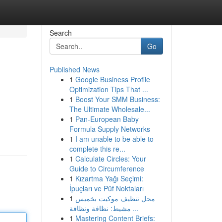
Search
Go
Published News
1
Google Business Profile
Optimization Tips That ...
1
Boost Your SMM Business:
The Ultimate Wholesale...
1
Pan-European Baby
Formula Supply Networks
1
I am unable to be able to
complete this re...
1
Calculate Circles: Your
Guide to Circumference
1
Kızartma Yağı Seçimi:
İpuçları ve Püf Noktaları
1
محل تنظيف موكيت بخميس
مشيط: نظافة ونظافة ...
1
Mastering Content Briefs: