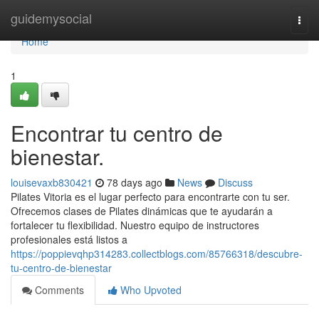
Home
guidemysocial
Togg
navi
Home
1
Encontrar tu centro de
bienestar.
louisevaxb830421
78 days ago
News
Discuss
Pilates Vitoria es el lugar perfecto para encontrarte con tu ser.
Ofrecemos clases de Pilates dinámicas que te ayudarán a
fortalecer tu flexibilidad. Nuestro equipo de instructores
profesionales está listos a
https://poppievqhp314283.collectblogs.com/85766318/descubre-
tu-centro-de-bienestar
Comments
Who Upvoted