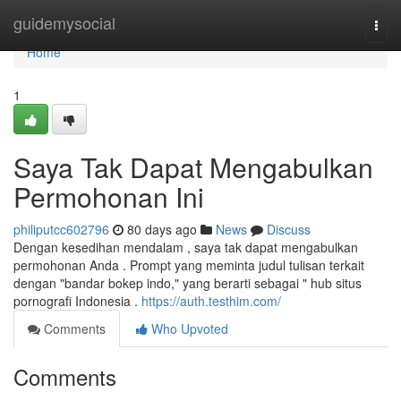
Home
guidemysocial
Togg
navi
Home
1
Saya Tak Dapat Mengabulkan
Permohonan Ini
philiputcc602796
80 days ago
News
Discuss
Dengan kesedihan mendalam , saya tak dapat mengabulkan
permohonan Anda . Prompt yang meminta judul tulisan terkait
dengan "bandar bokep indo," yang berarti sebagai " hub situs
pornografi Indonesia .
https://auth.testhim.com/
Comments
Who Upvoted
Comments