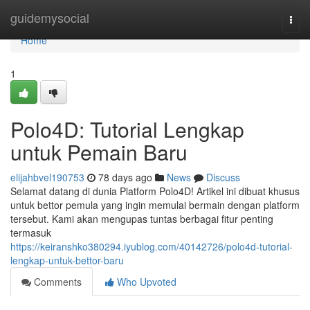
Home
guidemysocial
Togg
navi
Home
1
Polo4D: Tutorial Lengkap
untuk Pemain Baru
elijahbvel190753
78 days ago
News
Discuss
Selamat datang di dunia Platform Polo4D! Artikel ini dibuat khusus
untuk bettor pemula yang ingin memulai bermain dengan platform
tersebut. Kami akan mengupas tuntas berbagai fitur penting
termasuk
https://keiranshko380294.iyublog.com/40142726/polo4d-tutorial-
lengkap-untuk-bettor-baru
Comments
Who Upvoted