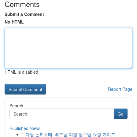
Comments
Submit a Comment
No HTML
HTML is disabled
Report Page
Search
Go
Published News
1
다낭 돈키호테: 베트남 여행 필수템 쇼핑 가이드