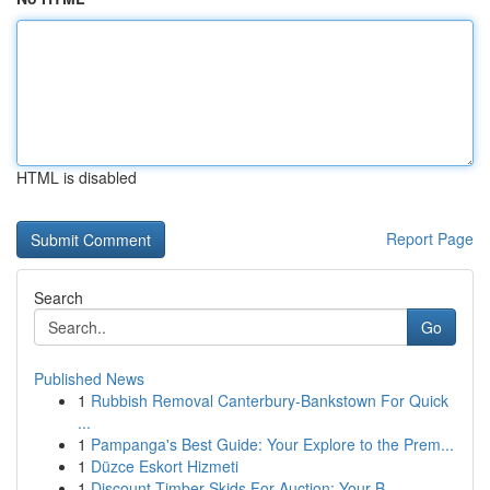
HTML is disabled
Report Page
Search
Go
Published News
1
Rubbish Removal Canterbury-Bankstown For Quick
...
1
Pampanga's Best Guide: Your Explore to the Prem...
1
Düzce Eskort Hizmeti
1
Discount Timber Skids For Auction: Your B...