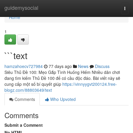
Home
guidemysocial
Togg
navi
Home
1
```text
hamzahoecv727984
77 days ago
News
Discuss
Siêu Thủ Đề 100: Mẹo Gắp Tình Huống Hiếm Nhiều dân chơi
đang tìm kiếm Thủ Đề 100 để có cầu độc đáo. Bài viết này sẽ
cung cấp một số bí quyết giúp
https://vinnyygvt200124.free-
blogz.com/88803649/text
Comments
Who Upvoted
Comments
Submit a Comment
No HTML