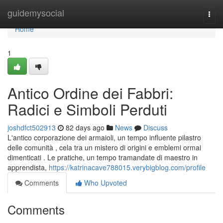
Home
guidemysocial
Togg
navi
Home
1
Antico Ordine dei Fabbri:
Radici e Simboli Perduti
joshdfct502913
82 days ago
News
Discuss
L'antico corporazione dei armaioli, un tempo influente pilastro
delle comunità , cela tra un mistero di origini e emblemi ormai
dimenticati . Le pratiche, un tempo tramandate di maestro in
apprendista,
https://katrinacave788015.verybigblog.com/profile
Comments
Who Upvoted
Comments