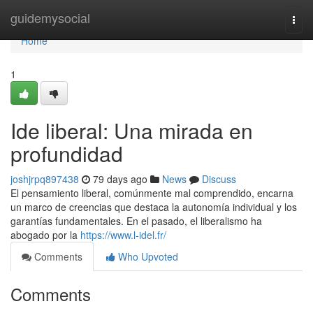
Home
guidemysocial
Togg
navi
Home
1
Ide liberal: Una mirada en
profundidad
joshjrpq897438
79 days ago
News
Discuss
El pensamiento liberal, comúnmente mal comprendido, encarna
un marco de creencias que destaca la autonomía individual y los
garantías fundamentales. En el pasado, el liberalismo ha
abogado por la
https://www.l-idel.fr/
Comments
Who Upvoted
Comments