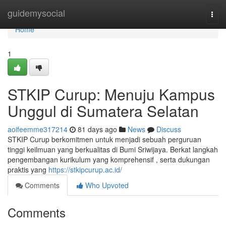
Home
guidemysocial
Togg
navi
Home
1
STKIP Curup: Menuju Kampus
Unggul di Sumatera Selatan
aoifeemme317214
81 days ago
News
Discuss
STKIP Curup berkomitmen untuk menjadi sebuah perguruan
tinggi keilmuan yang berkualitas di Bumi Sriwijaya. Berkat langkah
pengembangan kurikulum yang komprehensif , serta dukungan
praktis yang
https://stkipcurup.ac.id/
Comments
Who Upvoted
Comments