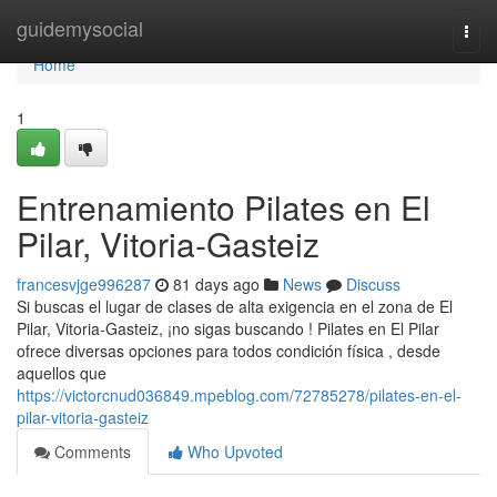
Home
guidemysocial
Togg
navi
Home
1
Entrenamiento Pilates en El
Pilar, Vitoria-Gasteiz
francesvjge996287
81 days ago
News
Discuss
Si buscas el lugar de clases de alta exigencia en el zona de El
Pilar, Vitoria-Gasteiz, ¡no sigas buscando ! Pilates en El Pilar
ofrece diversas opciones para todos condición física , desde
aquellos que
https://victorcnud036849.mpeblog.com/72785278/pilates-en-el-
pilar-vitoria-gasteiz
Comments
Who Upvoted