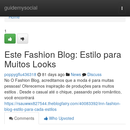
Home
guidemysocial
Togg
navi
Home
1
Este Fashion Blog: Estilo para
Muitos Looks
poppygflu436318
81 days ago
News
Discuss
No O Fashion Blog, acreditamos que a moda é para muitas
pessoas! Oferecemos inspiração de produções para muitos
estilos . Desde o casual até o chique, passando pelo romântico,
você encontrará
https://rsauwwx827544.theblogfairy.com/40083392/inn-fashion-
blog-estilo-para-cada-estilos
Comments
Who Upvoted