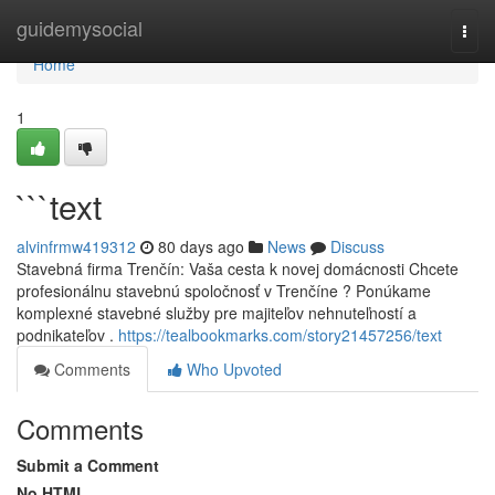
Home
guidemysocial
Togg
navi
Home
1
```text
alvinfrmw419312
80 days ago
News
Discuss
Stavebná firma Trenčín: Vaša cesta k novej domácnosti Chcete
profesionálnu stavebnú spoločnosť v Trenčíne ? Ponúkame
komplexné stavebné služby pre majiteľov nehnuteľností a
podnikateľov .
https://tealbookmarks.com/story21457256/text
Comments
Who Upvoted
Comments
Submit a Comment
No HTML