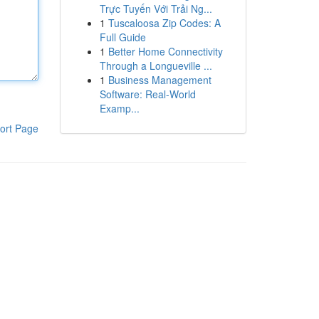
Trực Tuyến Với Trải Ng...
1
Tuscaloosa Zip Codes: A
Full Guide
1
Better Home Connectivity
Through a Longueville ...
1
Business Management
Software: Real-World
Examp...
ort Page