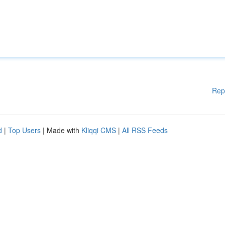
Rep
d
|
Top Users
| Made with
Kliqqi CMS
|
All RSS Feeds