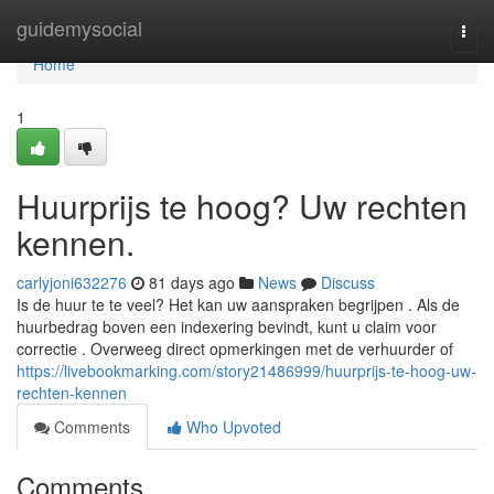
Home
guidemysocial
Togg
navi
Home
1
Huurprijs te hoog? Uw rechten
kennen.
carlyjoni632276
81 days ago
News
Discuss
Is de huur te te veel? Het kan uw aanspraken begrijpen . Als de
huurbedrag boven een indexering bevindt, kunt u claim voor
correctie . Overweeg direct opmerkingen met de verhuurder of
https://livebookmarking.com/story21486999/huurprijs-te-hoog-uw-
rechten-kennen
Comments
Who Upvoted
Comments