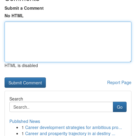
Submit a Comment
No HTML
HTML is disabled
Report Page
Search
Go
Published News
1
Career development strategies for ambitious pro...
1
Career and prosperity trajectory in ai destiny ...