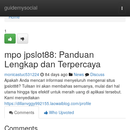
Home
guidemysocial
Togg
navi
Home
1
mpo jpslot88: Panduan
Lengkap dan Terpercaya
monicastuc531224
84 days ago
News
Discuss
Apakah Anda mencari informasi menyeluruh mengenai situs
jpslot88? Tulisan ini akan membahas semuanya, mulai dari hal
utama hingga tips efektif untuk meraih uang di aplikasi tersebut.
Kami menyediakan
https://dillanvggy992155.laowaiblog.com/profile
Comments
Who Upvoted
Comments