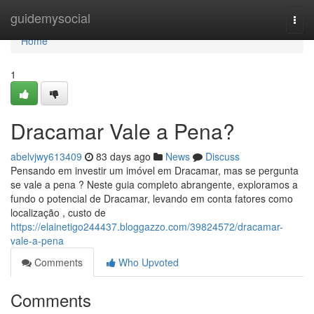
Home
guidemysocial
Togg
navi
Home
1
Dracamar Vale a Pena?
abelvjwy613409
83 days ago
News
Discuss
Pensando em investir um imóvel em Dracamar, mas se pergunta
se vale a pena ? Neste guia completo abrangente, exploramos a
fundo o potencial de Dracamar, levando em conta fatores como
localização , custo de
https://elainetigo244437.bloggazzo.com/39824572/dracamar-
vale-a-pena
Comments
Who Upvoted
Comments