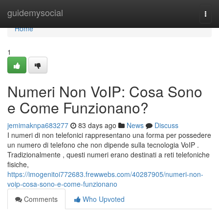
Home
guidemysocial
Togg
navi
Home
1
Numeri Non VoIP: Cosa Sono
e Come Funzionano?
jemimaknpa683277
83 days ago
News
Discuss
I numeri di non telefonici rappresentano una forma per possedere
un numero di telefono che non dipende sulla tecnologia VoIP .
Tradizionalmente , questi numeri erano destinati a reti telefoniche
fisiche,
https://imogenitoi772683.frewwebs.com/40287905/numeri-non-
voip-cosa-sono-e-come-funzionano
Comments
Who Upvoted