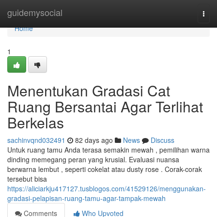
Home
guidemysocial
Togg
navi
Home
1
Menentukan Gradasi Cat
Ruang Bersantai Agar Terlihat
Berkelas
sachinvqnd032491
82 days ago
News
Discuss
Untuk ruang tamu Anda terasa semakin mewah , pemilihan warna
dinding memegang peran yang krusial. Evaluasi nuansa
berwarna lembut , seperti cokelat atau dusty rose . Corak-corak
tersebut bisa
https://aliciarkju417127.tusblogos.com/41529126/menggunakan-
gradasi-pelapisan-ruang-tamu-agar-tampak-mewah
Comments
Who Upvoted