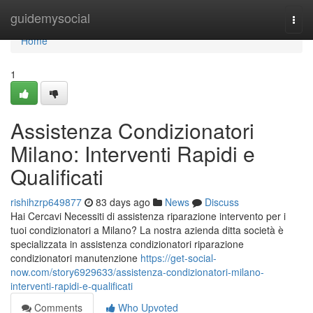
Home
guidemysocial
Togg
navi
Home
1
Assistenza Condizionatori
Milano: Interventi Rapidi e
Qualificati
rishihzrp649877
83 days ago
News
Discuss
Hai Cercavi Necessiti di assistenza riparazione intervento per i
tuoi condizionatori a Milano? La nostra azienda ditta società è
specializzata in assistenza condizionatori riparazione
condizionatori manutenzione
https://get-social-
now.com/story6929633/assistenza-condizionatori-milano-
interventi-rapidi-e-qualificati
Comments
Who Upvoted