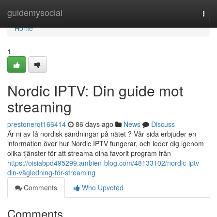
Home
guidemysocial
Togg
navi
Home
1
Nordic IPTV: Din guide mot
streaming
prestonerqt166414
86 days ago
News
Discuss
Är ni av få nordisk sändningar på nätet ? Vår sida erbjuder en
information över hur Nordic IPTV fungerar, och leder dig igenom
olika tjänster för att streama dina favorit program från
https://oisiabpd495299.ambien-blog.com/48133102/nordic-iptv-
din-vägledning-för-streaming
Comments
Who Upvoted
Comments