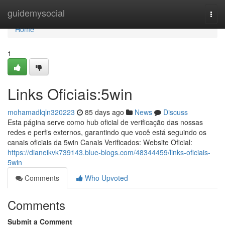
Home
guidemysocial
Togg
navi
Home
1
Links Oficiais:5win
mohamadlqln320223
85 days ago
News
Discuss
Esta página serve como hub oficial de verificação das nossas
redes e perfis externos, garantindo que você está seguindo os
canais oficiais da 5win Canais Verificados: Website Oficial:
https://dianeikvk739143.blue-blogs.com/48344459/links-oficiais-
5win
Comments
Who Upvoted
Comments
Submit a Comment