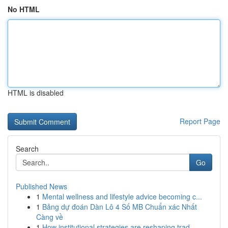
No HTML
HTML is disabled
Report Page
Search
Go
Published News
1
Mental wellness and lifestyle advice becoming c...
1
Bảng dự đoán Dàn Lô 4 Số MB Chuẩn xác Nhất
Càng về
1
How institutional strategies are reshaping trad...