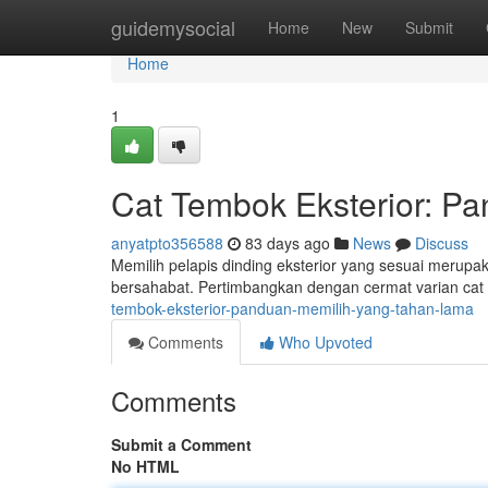
Home
guidemysocial
Home
New
Submit
Home
1
Cat Tembok Eksterior: Pa
anyatpto356588
83 days ago
News
Discuss
Memilih pelapis dinding eksterior yang sesuai merupak
bersahabat. Pertimbangkan dengan cermat varian cat
tembok-eksterior-panduan-memilih-yang-tahan-lama
Comments
Who Upvoted
Comments
Submit a Comment
No HTML