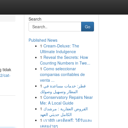
Search
Go
Published News
1
Cream-Deluxe: The
Ultimate Indulgence
1
Reveal the Secrets: How
Counting Numbers in Twe...
1
Como seleccionar
 tidak
companias confiables de
2/cat-
venta ...
1
قطر: خدمات مساعدة في
المطار وتسهيل وصولك
1
Conservatory Repairs Near
Me: A Local Guide
1
القروض العقارية : مرشدك
الكامل حديثي العهد
1
เรา8th เครดิตฟรี: วิธีรับและ
เคลมง่ายๆ