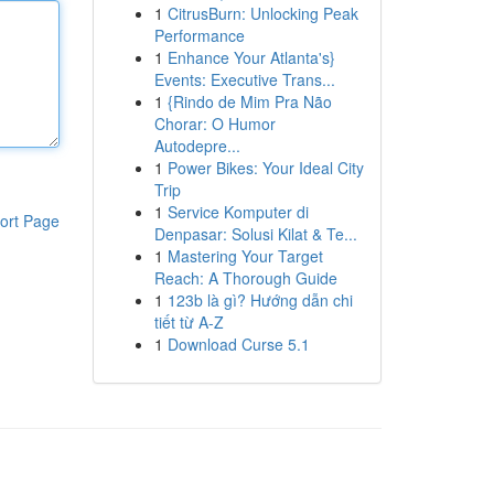
1
CitrusBurn: Unlocking Peak
Performance
1
Enhance Your Atlanta's}
Events: Executive Trans...
1
{Rindo de Mim Pra Não
Chorar: O Humor
Autodepre...
1
Power Bikes: Your Ideal City
Trip
1
Service Komputer di
ort Page
Denpasar: Solusi Kilat & Te...
1
Mastering Your Target
Reach: A Thorough Guide
1
123b là gì? Hướng dẫn chi
tiết từ A-Z
1
Download Curse 5.1