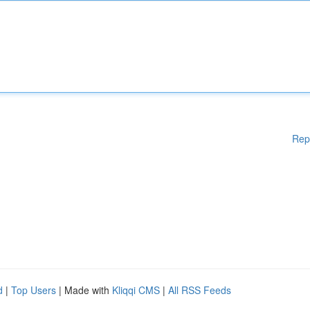
Rep
d
|
Top Users
| Made with
Kliqqi CMS
|
All RSS Feeds