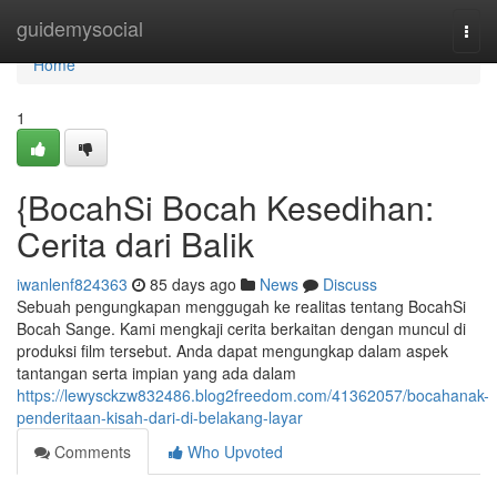
Home
guidemysocial
Togg
navi
Home
1
{BocahSi Bocah Kesedihan:
Cerita dari Balik
iwanlenf824363
85 days ago
News
Discuss
Sebuah pengungkapan menggugah ke realitas tentang BocahSi
Bocah Sange. Kami mengkaji cerita berkaitan dengan muncul di
produksi film tersebut. Anda dapat mengungkap dalam aspek
tantangan serta impian yang ada dalam
https://lewysckzw832486.blog2freedom.com/41362057/bocahanak-
penderitaan-kisah-dari-di-belakang-layar
Comments
Who Upvoted