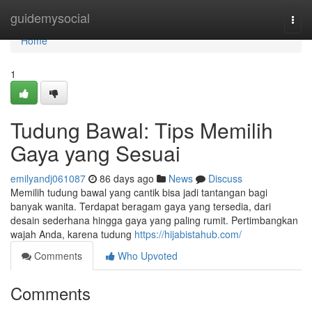
Home
guidemysocial
Togg
navi
Home
1
Tudung Bawal: Tips Memilih
Gaya yang Sesuai
emilyandj061087
86 days ago
News
Discuss
Memilih tudung bawal yang cantik bisa jadi tantangan bagi
banyak wanita. Terdapat beragam gaya yang tersedia, dari
desain sederhana hingga gaya yang paling rumit. Pertimbangkan
wajah Anda, karena tudung
https://hijabistahub.com/
Comments
Who Upvoted
Comments