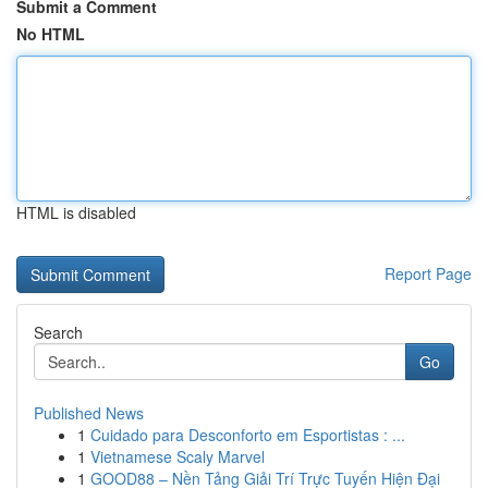
Submit a Comment
No HTML
HTML is disabled
Report Page
Search
Go
Published News
1
Cuidado para Desconforto em Esportistas : ...
1
Vietnamese Scaly Marvel
1
GOOD88 – Nền Tảng Giải Trí Trực Tuyến Hiện Đại