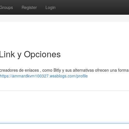
Groups
Register
Login
Link y Opciones
creadores de enlaces , como Bitly y sus alternativas ofrecen una forma
https://ammardkvm100327.wssblogs.com/profile