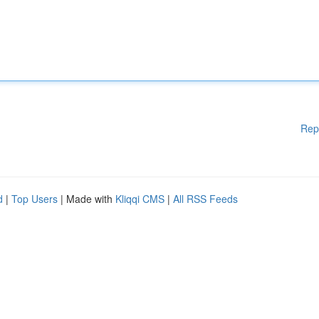
Rep
d
|
Top Users
| Made with
Kliqqi CMS
|
All RSS Feeds