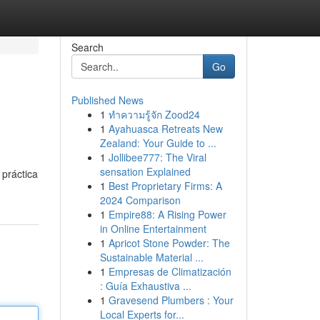
Search
Go
Published News
1
ทำความรู้จัก Zood24
1
Ayahuasca Retreats New
Zealand: Your Guide to ...
1
Jollibee777: The Viral
sensation Explained
 práctica
1
Best Proprietary Firms: A
2024 Comparison
1
Empire88: A Rising Power
in Online Entertainment
1
Apricot Stone Powder: The
Sustainable Material ...
1
Empresas de Climatización
: Guía Exhaustiva ...
1
Gravesend Plumbers : Your
Local Experts for...