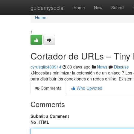
Home
guidemysocial
Home
New
Submit
Home
1
Cortador de URLs – Tiny 
cyrusqiix430914
83 days ago
News
Discuss
¿Necesitas minimizar la extensión de un enlace ? Los 
para distribuir los conexiones en redes online. Existen
Comments
Who Upvoted
Comments
Submit a Comment
No HTML