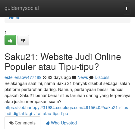
Home
guidemysocial
Togg
navi
Home
1
Saku21: Website Judi Online
Populer atau Tipu-tipu?
estellenaow477489
83 days ago
News
Discuss
Belakangan saat ini, nama Saku 21 banyak disebut sebagai salah
platform pertaruhan daring. Namun, pertanyaan besar muncul –
apakah Saku21 benar-benar situs taruhan daring yang terpercaya
atau justru merupakan scam?
https://siobhanbpyl231984.csublogs.com/49156402/saku21-situs-
judi-digital-lagi-viral-atau-tipu-tipu
Comments
Who Upvoted