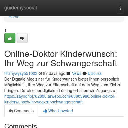
Home
guidemysocial
Togg
navi
Home
1
Online-Doktor Kinderwunsch:
Ihr Weg zur Schwangerschaft
tiffanywysy551003
87 days ago
News
Discuss
Der Digitale Mediziner für Kinderwunsch bietet Ihnen persönlich
Möglichkeit , Ihre Weg zur Elternschaft auf dem Weg zum Ziel zu
bringen. Durch einer digitalen Lösung erhalten wir Zugang zu
https://zaynqnbj762890.arwebo.com/63803960/online-doktor-
kinderwunsch-ihr-weg-zur-schwangerschaft
Comments
Who Upvoted
Comments