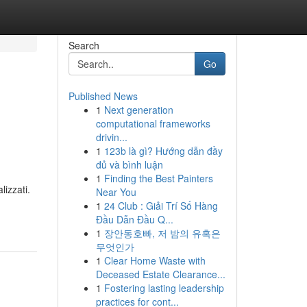
Search
Go
Published News
1
Next generation
computational frameworks
drivin...
1
123b là gì? Hướng dẫn đầy
đủ và bình luận
1
Finding the Best Painters
lizzati.
Near You
1
24 Club : Giải Trí Số Hàng
Đầu Dẫn Đầu Q...
1
장안동호빠, 저 밤의 유혹은
무엇인가
1
Clear Home Waste with
Deceased Estate Clearance...
1
Fostering lasting leadership
practices for cont...