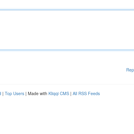
Rep
d
|
Top Users
| Made with
Kliqqi CMS
|
All RSS Feeds