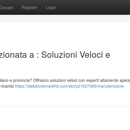
Groups
Register
Login
onata a : Soluzioni Veloci e
lano e provincia? Offriamo soluzioni veloci con esperti altamente specia
n ricambi
https://dailybookmarkhit.com/story21527365/manutenzione-