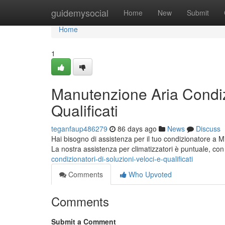
Home
guidemysocial
Home
New
Submit
Home
1
Manutenzione Aria Condizi
Qualificati
teganfaup486279
86 days ago
News
Discuss
Hai bisogno di assistenza per il tuo condizionatore a Mi
La nostra assistenza per climatizzatori è puntuale, co
condizionatori-di-soluzioni-veloci-e-qualificati
Comments
Who Upvoted
Comments
Submit a Comment