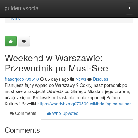
Home
guidemysocial
Togg
navi
Home
1
Weekend w Warszawie:
Przewodnik po Must-See
fraserjocb793510
85 days ago
News
Discuss
Planujesz fajny wypad do Warszawy ? Odkryj nasz poradnik po
must-see atrakcjach! Odwiedź od Starego Miasta z jego czarem,
przejdź się po Królewskim Traktacie, a nie zapomnij Pałacu
Kultury i Bazyliki
https://woodyhzmq679599.wikibriefing.com/user
Comments
Who Upvoted
Comments